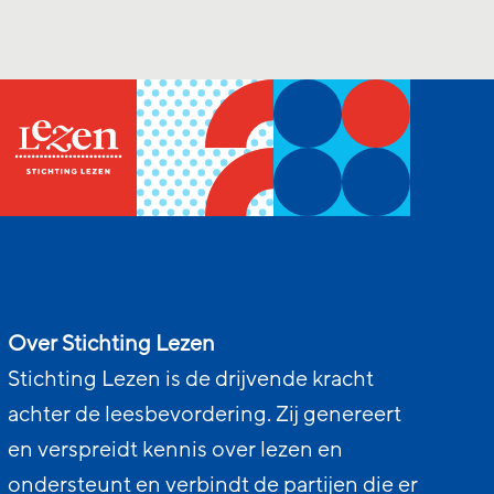
Over Stichting Lezen
Stichting Lezen is de drijvende kracht
achter de leesbevordering. Zij genereert
en verspreidt kennis over lezen en
ondersteunt en verbindt de partijen die er